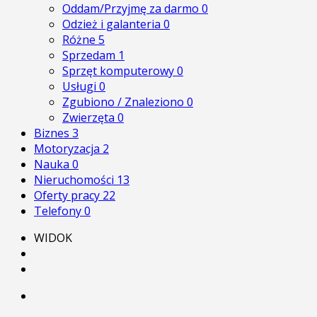
Oddam/Przyjmę za darmo
0
Odzież i galanteria
0
Różne
5
Sprzedam
1
Sprzęt komputerowy
0
Usługi
0
Zgubiono / Znaleziono
0
Zwierzęta
0
Biznes
3
Motoryzacja
2
Nauka
0
Nieruchomości
13
Oferty pracy
22
Telefony
0
WIDOK