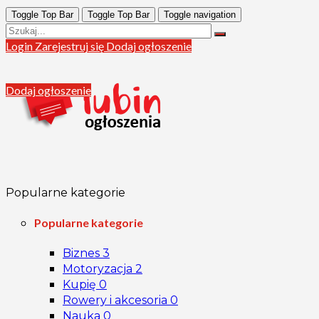
Toggle Top Bar
Toggle Top Bar
Toggle navigation
Login
Zarejestruj się
Dodaj ogłoszenie
Dodaj ogłoszenie
Popularne kategorie
Popularne kategorie
Biznes
3
Motoryzacja
2
Kupię
0
Rowery i akcesoria
0
Nauka
0