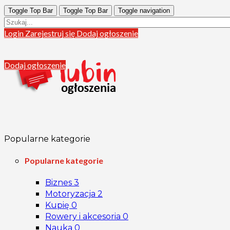
Toggle Top Bar
Toggle Top Bar
Toggle navigation
Login
Zarejestruj się
Dodaj ogłoszenie
Dodaj ogłoszenie
Popularne kategorie
Popularne kategorie
Biznes
3
Motoryzacja
2
Kupię
0
Rowery i akcesoria
0
Nauka
0