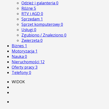
Odzież i galanteria
0
Różne
5
RTV i AGD
0
Sprzedam
1
Sprzęt komputerowy
0
Usługi
0
Zgubiono / Znaleziono
0
Zwierzęta
0
Biznes
1
Motoryzacja
1
Nauka
0
Nieruchomości
12
Oferty pracy
3
Telefony
0
WIDOK