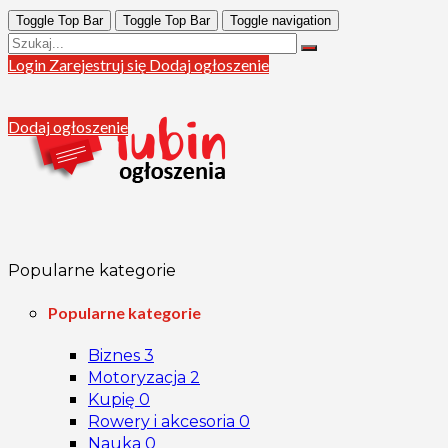
Toggle Top Bar
Toggle Top Bar
Toggle navigation
Login
Zarejestruj się
Dodaj ogłoszenie
Dodaj ogłoszenie
Popularne kategorie
Popularne kategorie
Biznes
3
Motoryzacja
2
Kupię
0
Rowery i akcesoria
0
Nauka
0