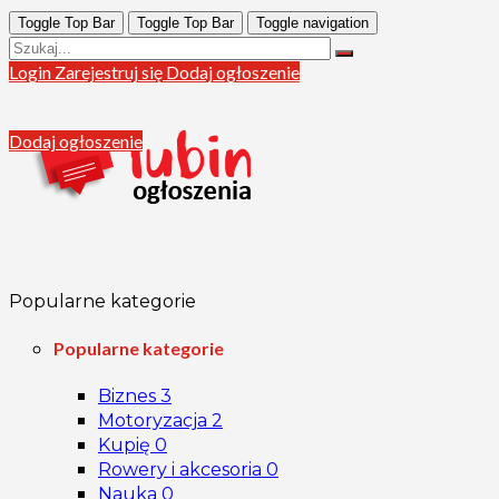
Toggle Top Bar
Toggle Top Bar
Toggle navigation
Login
Zarejestruj się
Dodaj ogłoszenie
Dodaj ogłoszenie
Popularne kategorie
Popularne kategorie
Biznes
3
Motoryzacja
2
Kupię
0
Rowery i akcesoria
0
Nauka
0