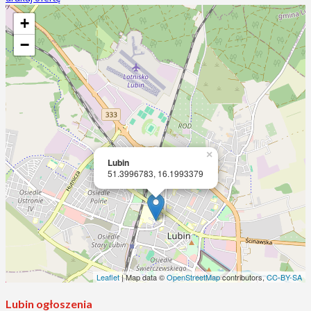
+
−
×
Lubin
51.3996783, 16.1993379
Leaflet
| Map data ©
OpenStreetMap
contributors,
CC-BY-SA
Lubin ogłoszenia