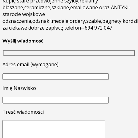
Kupię stare przedwojenne szyldy,reklamy
blaszane,ceramiczne,szklane,emaliowane oraz ANTYKI-
starocie wojskowe
odznaczenia,odznaki,medale,ordery,szable,bagnety,kordzi
za ciekawe dobrze zapłacę telefon--694 972 047
Wyślij wiadomość
Adres email (wymagane)
Imię Nazwisko
Treść wiadomości